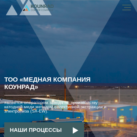
ТОО «МЕДНАЯ КОМПАНИЯ
КОУНРАД»
является оператором завода по производству
катодной меди методом селективной экстракции и
электролиза (SX-EW).
НАШИ ПРОЦЕССЫ
НАШИ ПРОЦЕССЫ