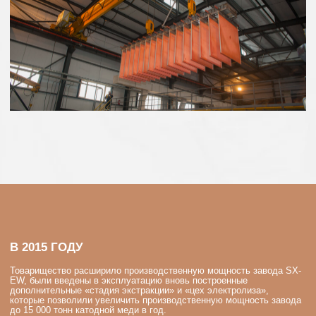
Товарищество расширило производственную мощность завода SX-
EW, были введены в эксплуатацию вновь построенные
дополнительные «стадия экстракции» и «цех электролиза»,
которые позволили увеличить производственную мощность завода
до 15 000 тонн катодной меди в год.
ТОО «Медная Компания
Коунрад» производит катодную
медь марки М00К (LME A)
высокого качества с
содержанием меди 99,99%.
17